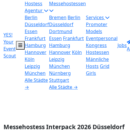
Hostess
Messehostessen
Agentur
Berlin
Bremen
Berlin
Services
Düsseldorf
Düsseldorf
Promoter
Essen
Dortmund
Models
YES!
Frankfurt
Essen
Frankfurt
Eventpersonal
Your
Hamburg
Hamburg
Kongress
Jobs
Event
A
Hannover
Hannover
Köln
Hostessen
Scout
Köln
Leipzig
Männliche
Leipzig
München
Hosts
Grid
München
Nürnberg
Girls
Alle Städte
Stuttgart
→
Alle Städte →
Messehostess Interpack 2026 Düsseldorf