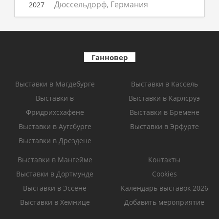
Дюссельдорф, Германия
2027
Ганновер
Выставки в Магдебурге
Выставки в Кассель
Выставки в
Выставки в Карлсруэ
Фридрихсхафене
Выставки в Бремене
Выставки в Аугсбурге
Выставки в Эрфурте
Выставки в Дрездене
Выставки в Мангейме
Контакты
Выставки в Дортмунде
Cookies
Выставки в Эссене
Календарь выставок 2026
Выставки в Хемнице
Добавить мероприятие