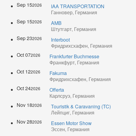
Sep 15
2026
IAA TRANSPORTATION
Ганновер, Германия
Sep 15
2026
AMB
Штутгарт, Германия
Sep 23
2026
Interboot
Фридрихсхафен, Германия
Oct 07
2026
Frankfurter Buchmesse
Франкфурт, Германия
Oct 12
2026
Fakuma
Фридрихсхафен, Германия
Oct 24
2026
Offerta
Карлсруэ, Германия
Nov 18
2026
Touristik & Caravaning (TC)
Лейпциг, Германия
Nov 28
2026
Essen Motor Show
Эссен, Германия